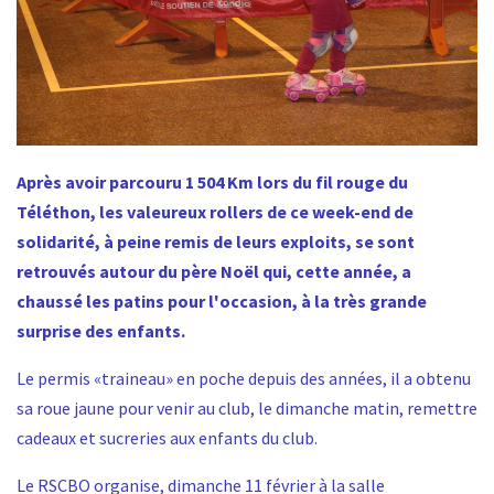
Après avoir parcouru 1 504 Km lors du fil rouge du
Téléthon, les valeureux rollers de ce week-end de
solidarité, à peine remis de leurs exploits, se sont
retrouvés autour du père Noël qui, cette année, a
chaussé les patins pour l'occasion, à la très grande
surprise des enfants.
Le permis «traineau» en poche depuis des années, il a obtenu
sa roue jaune pour venir au club, le dimanche matin, remettre
cadeaux et sucreries aux enfants du club.
Le RSCBO organise, dimanche 11 février à la salle