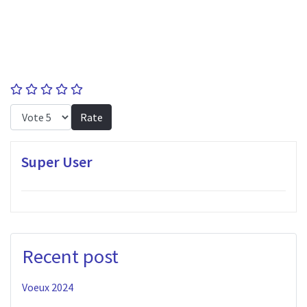
User Rating:
0
/
5
Please Rate
Super User
Recent post
Voeux 2024