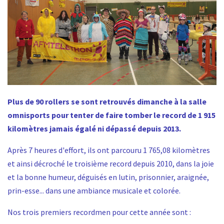
Plus de 90 rollers se sont retrouvés dimanche à la salle
omnisports pour tenter de faire tomber le record de 1 915
kilomètres jamais égalé ni dépassé depuis 2013.
Après 7 heures d'effort, ils ont parcouru 1 765,08 kilomètres
et ainsi décroché le troisième record depuis 2010, dans la joie
et la bonne humeur, déguisés en lutin, prisonnier, araignée,
prin-esse... dans une ambiance musicale et colorée.
Nos trois premiers recordmen pour cette année sont :