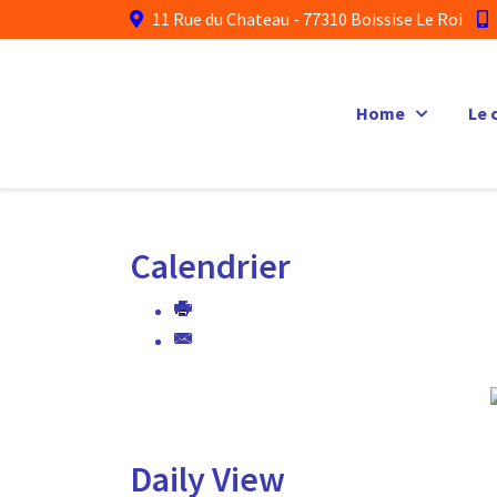
11 Rue du Chateau - 77310 Boissise Le Roi
Home
Le 
Calendrier
Daily View