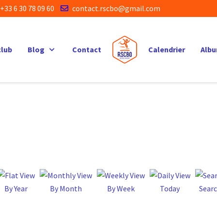
+33 6 30 78 09 60
contact.rscbo@gmail.com
club
Blog
Contact
Calendrier
Alb
By Year
By Month
By Week
Today
Sear